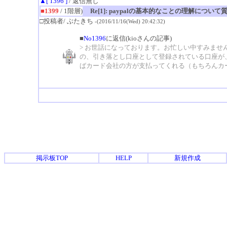
▲[ 1396 ]
/ 返信無し
■1399
/ 1階層)
Re[1]: paypalの基本的なことの理解につい
□投稿者/ ぶたきち
-(2016/11/16(Wed) 20:42:32)
■
No1396
に返信(kioさんの記事)
> お世話になっております。お忙しい中すみませ
の、引き落とし口座として登録されている口座が、
ばカード会社の方が支払ってくれる（もちろんカ
掲示板TOP
HELP
新規作成