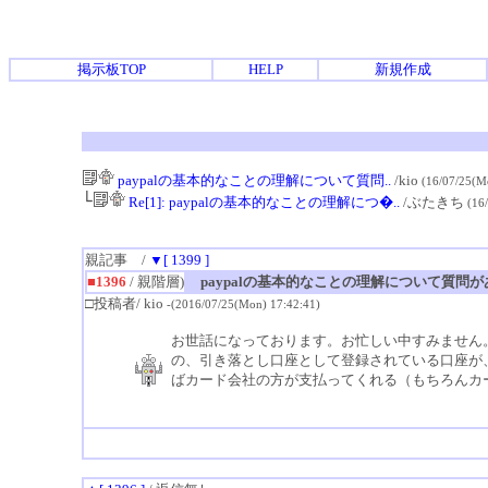
掲示板TOP
HELP
新規作成
paypalの基本的なことの理解について質問..
/kio
(16/07/25(M
└
Re[1]: paypalの基本的なことの理解につ�..
/ぶたきち
(16
親記事 /
▼[ 1399 ]
■1396
/ 親階層)
paypalの基本的なことの理解について質問
□投稿者/ kio
-(2016/07/25(Mon) 17:42:41)
お世話になっております。お忙しい中すみません。
の、引き落とし口座として登録されている口座が、
ばカード会社の方が支払ってくれる（もちろんカ