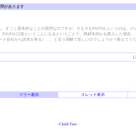
て質問があります
ん。すごく基本的なことの質問なのですが、そもそもPAYPALというのは、
PAYPAL口座ということになるということで、商材等何かを購入した場合
ード会社から請求が来る）…。と言う理解で宜しいのでしょうか？教えてく
[
ツリー表示
スレッド表示
-
Child Tree
-