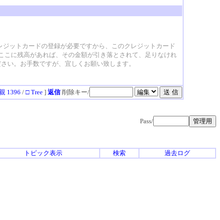
クレジットカードの登録が必要ですから、このクレジットカード
、ここに残高があれば、その金額が引き落とされて、足りなけれ
ださい。お手数ですが、宜しくお願い致します。
親 1396
/
□ Tree
]
返信
削除キー/
Pass/
トピック表示
検索
過去ログ