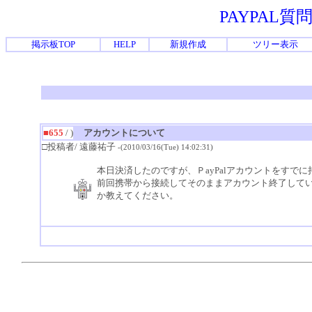
PAYPAL
掲示板TOP
HELP
新規作成
ツリー表示
■655
/ )
アカウントについて
□投稿者/ 遠藤祐子
-(2010/03/16(Tue) 14:02:31)
本日決済したのですが、ＰayPalアカウントをすで
前回携帯から接続してそのままアカウント終了して
か教えてください。