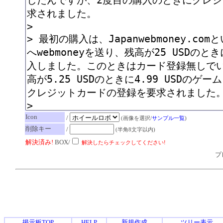
Icon
/
(画像を選択/
サンプル一覧
)
削除キー
/
(半角8文字以内)
解決済み!
BOX/
解決したらチェックしてください!
プレ
掲示板TOP
HELP
新規作成
ツリー表示