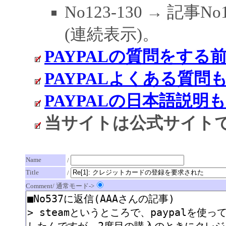
No123-130 → 記
(連続表示)。
PAYPALの質問をす
PAYPALよくある質問
PAYPALの日本語説
当サイトは公式サイト
Name
/
Title
/
Comment/ 通常モード->